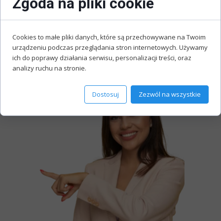
Zgoda na pliki cookie
a więc strony banków czy strony płatności
sklepów internetowych są zabezpieczone 128
– bitowym protokołem SSL. Wszystkie
Cookies to małe pliki danych, które są przechowywane na Twoim
informacje jakie podajemy są zaszyfrowane,
urządzeniu podczas przeglądania stron internetowych. Używamy
co uniemożliwia ich przechwycenie.
ich do poprawy działania serwisu, personalizacji treści, oraz
analizy ruchu na stronie.
Dostosuj
Zezwól na wszystkie