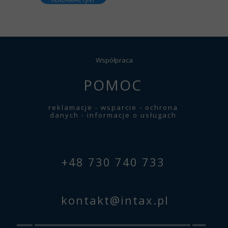
Współpraca
POMOC
+48531529138
wspolpraca@intax.pl
reklamacje - wsparcie -
ochrona
danych - informacje o usługach
ul. Sołtysowska 12B, Kraków
O nas
+48 730 740 733
kontakt@intax.pl