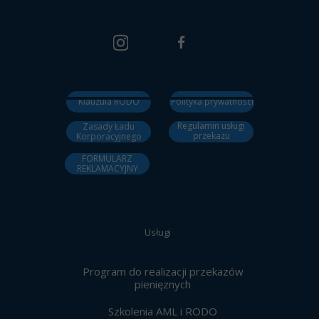
Klauzula RODO
Polityka prywatności
Regulamin usługi
Zasady Ładu
przekazu
Korporacyjnego
pieniężnego
FORMULARZ
REKLAMACYJNY
Usługi
Program do realizacji przekazów
pienięznych
Szkolenia AML i RODO