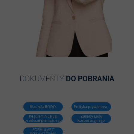
DOKUMENTY
DO POBRANIA
Klauzula RODO
Polityka prywatności
Regulamin usługi
Zasady Ładu
przekazu pieniężnego
Korporacyjnego
FORMULARZ
REKLAMACYJNY