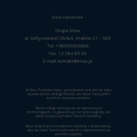
Dane rejestrowe
Grupa Intax
ul. Sołtysowska12b/lu4, Kraków 31 - 589
Tel.
+48500063866
Fax. 12 384 89 96
E-mail:
kontakt@intax.pl
W Sieci Punktów Intax , priorytetem jest dla nie tylko
wysoka jakość obsługi Klienta, ale także Twój pełen
komfort i bezpieczeństwo.
Nasze usługi opierają się na najnowszych
technologiach, co gwarantuje nie tylko wygodę, ale
także bezpieczeństwo Twoich transakcji.
Nasz zespół jest nieustannie szkolony i doskonalony,
aby sprostać Twoim potrzebom i odpowiedzieć na
wszelkie pytania.